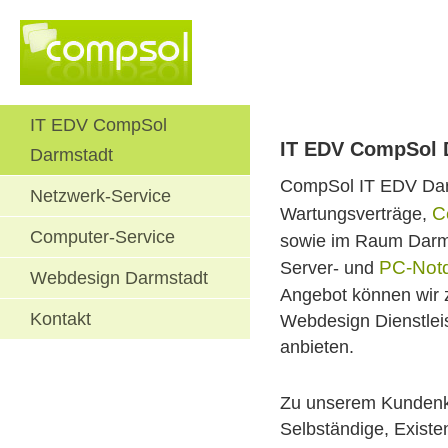
IT EDV CompSol
IT EDV CompSol 
Darmstadt
CompSol IT EDV Dar
Netzwerk-Service
Wartungsverträge,
C
Computer-Service
sowie im Raum Darms
Server- und
PC-Notd
Webdesign Darmstadt
Angebot können wir
Kontakt
Webdesign Dienstlei
anbieten.
Zu unserem Kundenkr
Selbständige, Existen